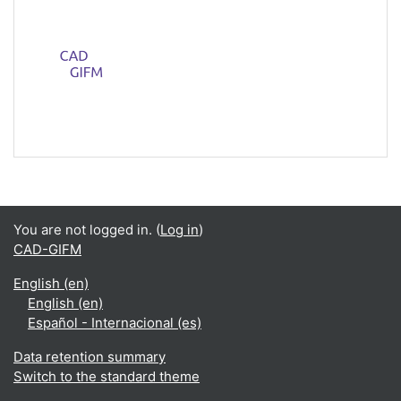
You are not logged in. (
Log in
)
CAD-GIFM
English ‎(en)‎
English ‎(en)‎
Español - Internacional ‎(es)‎
Data retention summary
Switch to the standard theme