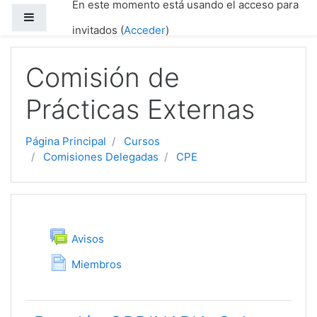
En este momento está usando el acceso para
Salta al contenido principal
Panel lateral
invitados (
Acceder
)
Comisión de
Prácticas Externas
Página Principal
Cursos
Comisiones Delegadas
CPE
Diagrama de temas
General
Foro
Avisos
Página
Miembros