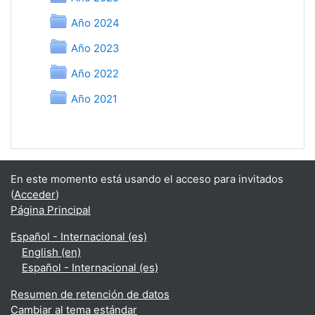
Carpeta
Año 2024
Carpeta
Año 2023
Carpeta
Año 2022
Carpeta
Año 2021
En este momento está usando el acceso para invitados
(
Acceder
)
Página Principal
Español - Internacional ‎(es)‎
English ‎(en)‎
Español - Internacional ‎(es)‎
Resumen de retención de datos
Cambiar al tema estándar