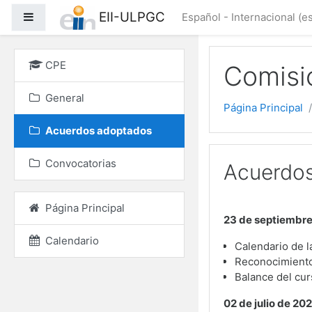
Salta al contenido princ
EII-ULPGC
Panel lateral
Español - Internacional ‎(es
CPE
Comisi
General
Página Principal
Acuerdos adoptados
Convocatorias
Acuerdo
Página Principal
23 de septiembre
Calendario
Calendario de l
Reconocimiento 
Balance del cu
02 de julio de 202