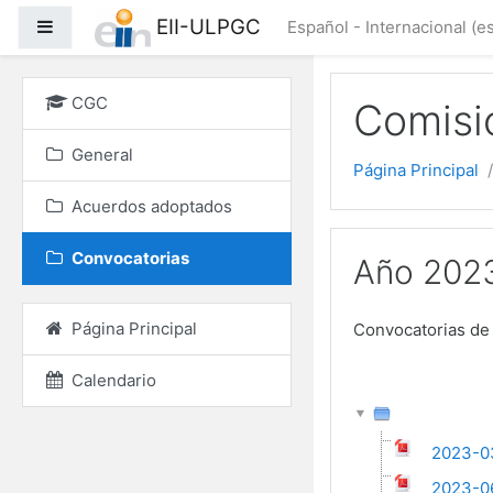
Salta al contenido princ
EII-ULPGC
Panel lateral
Español - Internacional ‎(es
CGC
Comisi
General
Página Principal
Acuerdos adoptados
Convocatorias
Año 202
Página Principal
Convocatorias de 
Calendario
2023-0
2023-06