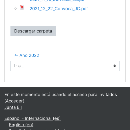
2021_12_22_Convoca_JC.pdf
Descargar carpeta
← Año 2022
Ir a...
En este momento está usando el acceso para invitados
(
Acceder
)
Junta EII
Español - Internacional ‎(es)‎
English ‎(en)‎