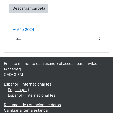
Descargar carpeta
← Año 2024
Ir a...
En este momento está usando el acceso para invitados
(
Acceder
)
CAD-GIFM
Español - Internacional ‎(es)‎
English ‎(en)‎
Español - Internacional ‎(es)‎
Resumen de retención de datos
Cambiar al tema estándar