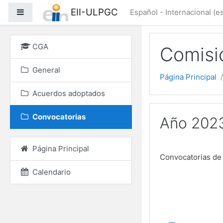
Salta al contenido princ
EII-ULPGC
Panel lateral
Español - Internacional ‎(es
CGA
Comisi
General
Página Principal
Acuerdos adoptados
Convocatorias
Año 202
Página Principal
Convocatorias de
Calendario