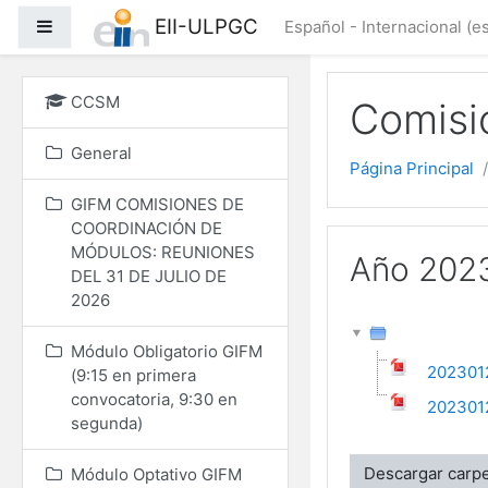
Salta al contenido princ
EII-ULPGC
Panel lateral
Español - Internacional ‎(es
CCSM
Comisi
General
Página Principal
GIFM COMISIONES DE
COORDINACIÓN DE
MÓDULOS: REUNIONES
Año 202
DEL 31 DE JULIO DE
2026
Módulo Obligatorio GIFM
2023012
(9:15 en primera
convocatoria, 9:30 en
202301
segunda)
Descargar carp
Módulo Optativo GIFM