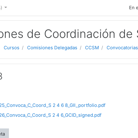
ipal
)‎
En 
ones de Coordinación de
Cursos
Comisiones Delegadas
CCSM
Convocatorias
3
5_Convoca_C_Coord_S 2 4 6 8_GII_portfolio.pdf
26_Convoca_C_Coord_S 2 4 6_GCID_signed.pdf
eta