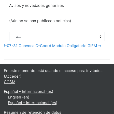
Avisos y novedades generales
(Aún no se han publicado noticias)
Ir a...
26-07-31 Convoca C-Coord Modulo Obligatorio GIFM →
En este momento está usando el acceso para invitados
(
Acceder
)
CCSM
Español - Internacional ‎(es)‎
English ‎(en)‎
Español - Internacional ‎(es)‎
Resumen de retención de datos