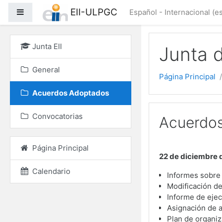
Salta al contenido princ
EII-ULPGC
Panel lateral
Español - Internacional ‎(es
Junta EII
Junta 
General
Página Principal
Acuerdos Adoptados
Convocatorias
Acuerdos
Página Principal
22 de diciembre 
Calendario
Informes sobre
Modificación de
Informe de eje
Asignación de a
Plan de organi