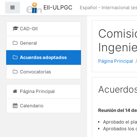
Salta al contenido princ
EII-ULPGC
Panel lateral
Español - Internacional ‎(es
CAD-GII
Comisi
General
Ingenie
Acuerdos adoptados
Página Principal
Convocatorias
Acuerdos
Página Principal
Calendario
Reunión del 14 d
Aprobado el pl
Aprobados los 