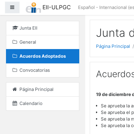
Salta al contenido princ
EII-ULPGC
Panel lateral
Español - Internacional ‎(es
Junta EII
Junta 
General
Página Principal
Acuerdos Adoptados
Convocatorias
Acuerdo
Página Principal
19 de diciembre 
Calendario
Se aprueba la a
Se aprueba el 
Se aprueba la m
Se aprueba la c