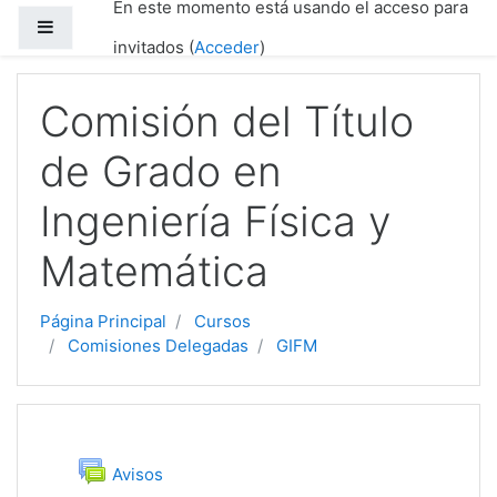
En este momento está usando el acceso para
Salta al contenido principal
Panel lateral
invitados (
Acceder
)
Comisión del Título
de Grado en
Ingeniería Física y
Matemática
Página Principal
Cursos
Comisiones Delegadas
GIFM
Diagrama de temas
General
Foro
Avisos