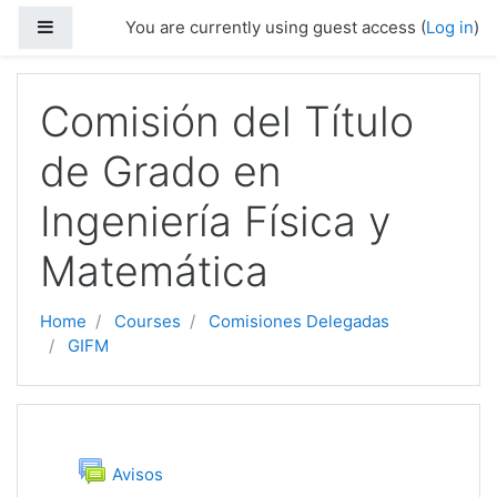
Skip to main content
Side panel
You are currently using guest access (
Log in
)
Comisión del Título
de Grado en
Ingeniería Física y
Matemática
Home
Courses
Comisiones Delegadas
GIFM
Topic outline
General
Forum
Avisos